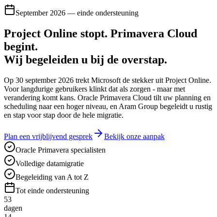
September 2026 — einde ondersteuning
Project Online stopt.
Primavera Cloud
begint.
Wij begeleiden u bij de overstap.
Op 30 september 2026 trekt Microsoft de stekker uit Project Online.
Voor langdurige gebruikers klinkt dat als zorgen - maar met
verandering komt kans. Oracle Primavera Cloud tilt uw planning en
scheduling naar een hoger niveau, en Aram Group begeleidt u rustig
en stap voor stap door de hele migratie.
Plan een vrijblijvend gesprek
Bekijk onze aanpak
Oracle Primavera specialisten
Volledige datamigratie
Begeleiding van A tot Z
Tot einde ondersteuning
53
dagen
14